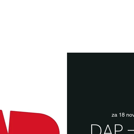
za 18 no
DAP 