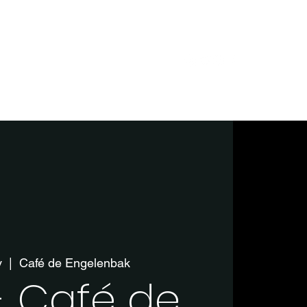
Home
Shows
Contact
v
  |  
Café de Engelenbak
- Café de